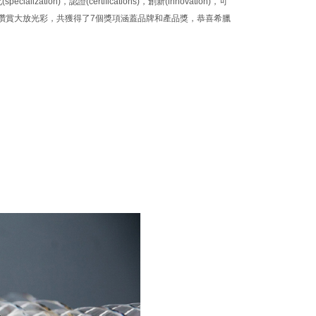
on)，認證(certifications)，創新(innovation)，可
ess榮獲評審團高度讚賞大放光彩，共獲得了7個獎項涵蓋品牌和產品獎，恭喜希臘