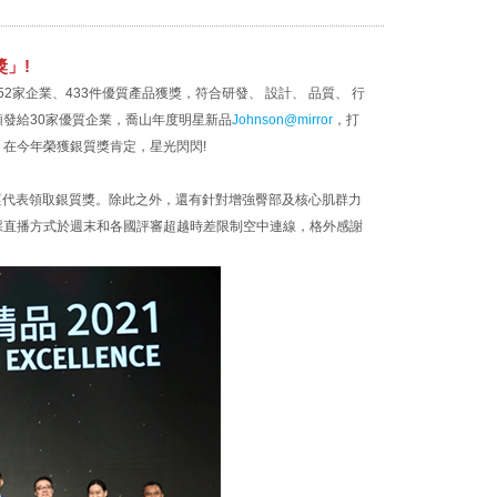
獎」!
2家企業、433件優質產品獲獎，符合研發、 設計、 品質、 行
發給30家優質企業，喬山年度明星新品
Johnson@mirror
，打
在今年榮獲銀質獎肯定，星光閃閃!
信篁代表領取銀質獎。除此之外，還有針對增強臀部及核心肌群力
採直播方式於週末和各國評審超越時差限制空中連線，格外感謝
。