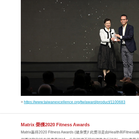
>
https://www.taiwanexcellence.org/tw/award/product/1100683
Matrix 榮獲2020 Fitness Awards
Matrix贏得2020 Fitness Awards (健身獎)! 此獎項是由Heal