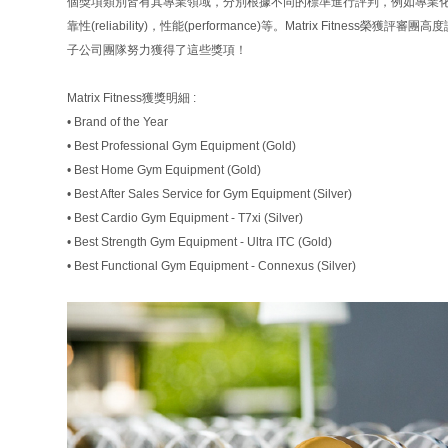
個獎項類別皆有其專業領域，分別根據不同的標準進行評判，例如專業化(specializati
靠性(reliability)，性能(performance)等。Matrix Fitn
子公司團隊努力獲得了這些獎項！
Matrix Fitness獲獎明細 :
• Brand of the Year
• Best Professional Gym Equipment (Gold)
• Best Home Gym Equipment (Gold)
• Best After Sales Service for Gym Equipment (Silver)
• Best Cardio Gym Equipment - T7xi (Silver)
• Best Strength Gym Equipment - Ultra ITC (Gold)
• Best Functional Gym Equipment - Connexus (Silver)