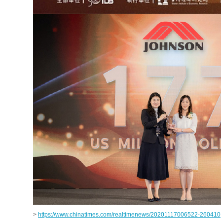
>
https://www.chinatimes.com/realtimenews/20201117006522-260410