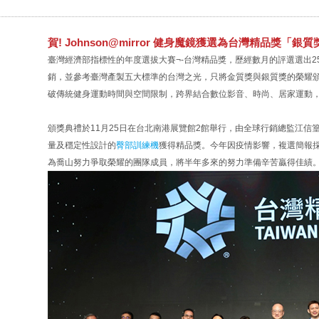
賀! Johnson@mirror 健身魔鏡獲選為台灣精品獎「銀質
臺灣經濟部指標性的年度選拔大賽¬-台灣精品獎，歷經數月的評選選出25
銷，並參考臺灣產製五大標準的台灣之光，只將金質獎與銀質獎的榮耀頒
破傳統健身運動時間與空間限制，跨界結合數位影音、時尚、居家運動，
頒獎典禮於11月25日在台北南港展覽館2館舉行，由全球行銷總監江
量及穩定性設計的
臀部訓練機
獲得精品獎。今年因疫情影響，複選簡報
為喬山努力爭取榮耀的團隊成員，將半年多來的努力準備辛苦贏得佳績