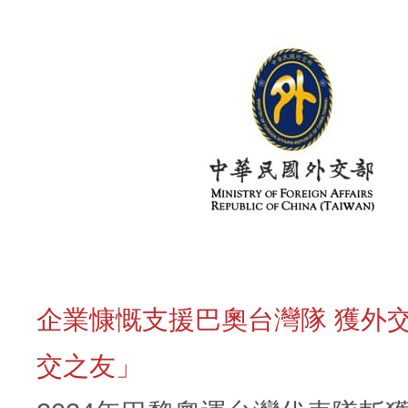
企業慷慨支援巴奧台灣隊 獲外
交之友」