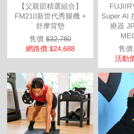
【父親節精選組合】
FUJII
FM210新世代秀腿機 +
Super 
舒摩背墊
療器 JP-
MEC
售價
$32,780
網路價 $24,688
售
活動價 