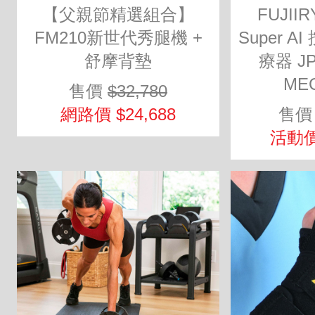
【父親節精選組合】
FUJII
FM210新世代秀腿機 +
Super 
舒摩背墊
療器 JP-
MEC
售價
$32,780
網路價 $24,688
售
活動價 