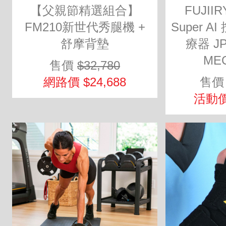
【父親節精選組合】
FUJII
FM210新世代秀腿機 +
Super 
舒摩背墊
療器 JP-
MEC
售價
$32,780
網路價 $24,688
售
活動價 