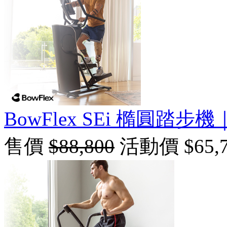
BowFlex SEi 橢圓踏步機｜M
售價
$88,800
活動價 $65,7