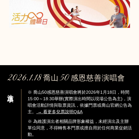
2026.1.18
50
喬山
感恩慈善演唱會
注意事項
※ 喬山50感恩慈善演唱會將於2026年1月18日，時間
15:00～18:30舉辦(實際演出時間以現場公告為主)，演
唱會活動詳情與取票資訊，依據門票或喬山官網公告為
主。
→ 看更多兌票說明Q&A
※ 為維護演出者相關品牌形象權益，未經演出及主辦
單位同意，不得轉售本門票或擅自用於任何商業促銷活
動。