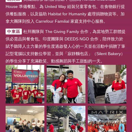
House 準備餐點、為 United Way 組裝兒童零食包、在食物銀行提
供餐點服務，以及協助 Habitat for Humanity 處理捐贈物資等。加
拿大團隊則投入 Carrefour Familial 家庭支持中心服務。
中東區
杜拜團隊與 The Giving Family 合作，為當地勞工群體提
供必需品與餐食包。印度團隊與 DEEDS NGO 合作，陪伴致力於
賦予聽障人士力量的學生度過啟發人心的一天並在活動中捐贈了筆
記型電腦以支持數位學習，並與「寂靜麵包店」（Silent Bakery）
的學生分享了充滿歡笑、動感舞蹈與手工甜點的一天。