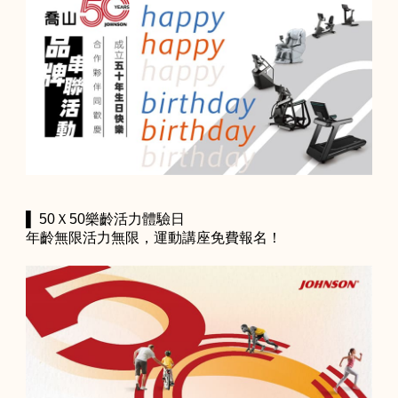
▌ 50Ｘ50樂齡活力體驗日
年齡無限活力無限，運動講座免費報名！