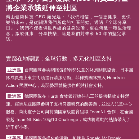
將企業承諾延伸至社區
喬山健康科技 CEO 羅光廷：「我們相信，一個更健康、更快
樂的未來，是從關懷我們所處的社區開始。透過『全球分享
日』，我們不僅提供世界級的健身設備，更在傳遞一種生活理
念，激發健康、分享快樂。這是我們對未來 50 年的堅定承
諾。」
實踐在地關懷：全球行動，多元化社區支持
亞洲區
台灣團隊參與關懷偏鄉弱勢兒童的沐風關懷協會。日本團
隊成員走上東京街頭進行清潔活動。菲律賓團隊投入 Hearts in
Action 照護中心，為弱勢群體提供住所與社會支持。
歐洲區
德國團隊在 Hürth 食物銀行擔任志工並提供捐款支持營
運。羅馬尼亞團隊參與了支持脊髓研究的慈善跑，並投入兒童中心
服務。荷比盧子公司與荷蘭國家級體育組織 TeamNL 合作，在全國
發起 TeamNL Kids 10@10 Challenge，成功將運動的熱情帶入了
近千所小學。
北美區
美國團隊多樣化的活動，包括為 Ronald McDonald