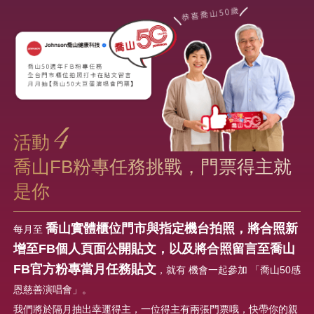
但我知道，在我家聚會的原因，不只是按摩椅。 姊妹說：「這
樣妳能多陪陪爸媽，我們也能跟他們聊聊天。」 對長年在國外
工作的我而言，這份體貼是最溫暖的後盾 爸爸總會坐在一旁，
談著多年從商的經驗，分享做人的誠信，做事要用心的人生智
慧； 媽媽則以最柔和的語氣說：「當女兒，要懂得珍惜父母的
用心；當母親，要用愛與耐心，讓家成為依靠。
在家的聚餐，有閒話家常和歡聲笑語， 還有那張被搶著坐的按
摩椅，成了友情與親情之間的橋樑。 五十歲的我們，依然笑
著、聊著， 在生活的酸甜裡交換心事、彼此打氣。 那些笑聲與
4
擁抱，成了我們最柔軟堅定的力量
活動
喬山FB粉專任務挑戰，門票得主就
是你
喬山實體櫃位門市與指定機台拍照，將合照新
每月至
增至FB個人頁面公開貼文，以及將合照留言至喬山
FB官方粉專當月任務貼文
，就有 機會一起參加 「喬山50感
恩慈善演唱會」。
我們將於隔月抽出幸運得主，一位得主有兩張門票哦，快帶你的親