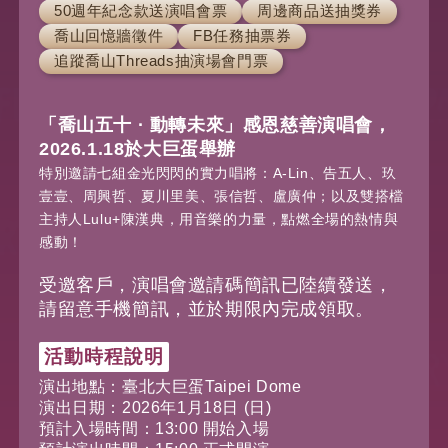
50週年紀念款送演唱會票
周邊商品送抽獎券
喬山回憶牆徵件
FB任務抽票券
追蹤喬山Threads抽演場會門票
「喬山五十 · 動轉未來」感恩慈善演唱會，
2026.1.18於大巨蛋舉辦
特別邀請七組金光閃閃的實力唱將：A-Lin、告五人、玖
壹壹、周興哲、夏川里美、張信哲、盧廣仲；以及雙搭檔
主持人Lulu+陳漢典，用音樂的力量，點燃全場的熱情與
感動！
受邀客戶，演唱會邀請碼簡訊已陸續發送，
請留意手機簡訊，並於期限內完成領取。
活動時程說明
演出地點：臺北大巨蛋Taipei Dome
演出日期：2026年1月18日 (日)
預計入場時間：13:00 開始入場