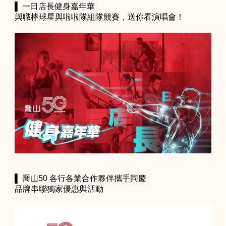
▌ 一日店長健身嘉年華
與職棒球星與啦啦隊組隊競賽，送你看演唱會！
▌ 喬山50 各行各業合作夥伴攜手同慶
品牌串聯獨家優惠與活動