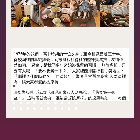
1975年的我們，高中時期的十位姊妹，至今相識已逾三十年。
從校園裡的單純無憂，到家庭和社會裡的歷練與成熟，友情依
然如初。 聚會，是我們多年來始終保留的習慣。 無論多忙，只
要有人喊：「要不要聚一下？」 大家總能排開行程，笑著回：
「哪裡？什麼時候？」 而這幾年，聚會最常選在我家 因為這裡
有一張大家都愛的按摩椅
每次聚餐前，訊息群組裡總會有人搶先說：「我要第一個
坐！」 這時候就會有「誰最需要按摩椅」的投票時刻—— 每個
人訴說自己的需求，最後還是會很有風度地輪流坐上去。 一坐
上按摩椅，溫熱的靠背、包覆全身的氣囊、 節奏恰到好處的指
壓與搥打，就像專屬按摩師在身後， 從肩到腰、從背到腿，層
層釋放疲憊。 聊著聊著，總有人在歡笑中慢慢睡著， 這一刻，
笑聲、鼾聲與拍照聲交織成一首溫柔的旋律， 那份放鬆與安
心，讓它成了我們口中的「神奇按摩椅」