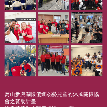
喬山參與關懷偏鄉弱勢兒童的沐風關懷協
會之贊助計畫