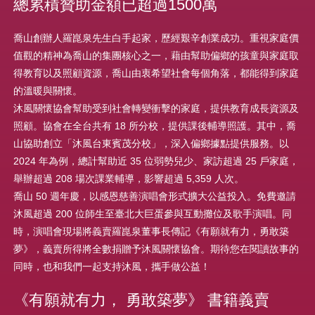
總累積贊助金額已超過1500萬
喬山創辦人羅崑泉先生白手起家，歷經艱辛創業成功。重視家庭價
值觀的精神為喬山的集團核心之一，藉由幫助偏鄉的孩童與家庭取
得教育以及照顧資源，喬山由衷希望社會每個角落，都能得到家庭
的溫暖與關懷。
沐風關懷協會幫助受到社會轉變衝擊的家庭，提供教育成長資源及
照顧。協會在全台共有 18 所分校，提供課後輔導照護。其中，喬
山協助創立「沐風台東賓茂分校」，深入偏鄉據點提供服務。以
2024 年為例，總計幫助近 35 位弱勢兒少、家訪超過 25 戶家庭，
舉辦超過 208 場次課業輔導，影響超過 5,359 人次。
喬山 50 週年慶，以感恩慈善演唱會形式擴大公益投入。免費邀請
沐風超過 200 位師生至臺北大巨蛋參與互動攤位及歌手演唱。同
時，演唱會現場將義賣羅崑泉董事長傳記《有願就有力，勇敢築
夢》，義賣所得將全數捐贈予沐風關懷協會。期待您在閱讀故事的
同時，也和我們一起支持沐風，攜手做公益！
《有願就有力， 勇敢築夢》 書籍義賣