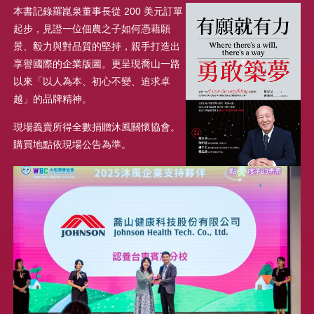
本書記錄羅崑泉董事長從 200 美元訂單
起步，見證一位佃農之子如何憑藉願
景、毅力與對品質的堅持，親手打造出
享譽國際的企業版圖。更呈現喬山一路
以來「以人為本、初心不變、追求卓
越」的品牌精神。
現場義賣所得全數捐贈沐風關懷協會。
購買地點依現場公告為準。