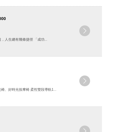
00
⼈⽣總有幾條捷徑 「成功...
、好時光按摩椅 柔性雙段導軌1...