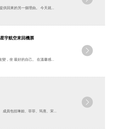
供回來的另一個理由。 今天就...
，贈星宇航空來回機票
，坐 最好的自己。 在溫馨感...
。 成員包括琳妲、菲菲、筠熹、宋...