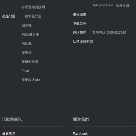
+
Johnson Care
延長保固
官網退換貨說明
維修服務
產品問題
一般常見問題
下載專區
跑步機
連絡我們
客服專線 0800-017360
飛輪/健身車
汰舊換新申請
橢圓機
按摩椅
新概念健身
Polar
應用程式APP
活動與新訊
關注我們
最新消息
Facebook