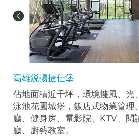
高雄鋭揚捷仕堡
佔地面積近千坪，環境擁風、光
泳池花園城堡，飯店式物業管理
廳、健身房、電影院、KTV、閱
廳、廚藝教室。