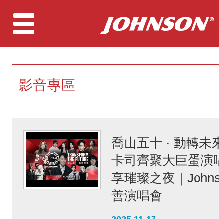
影音專區
喬山五十 · 動轉
卡司齊聚大巨蛋演
享璀璨之夜｜John
善演唱會