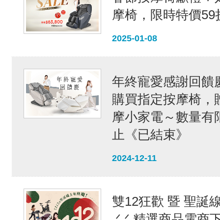
摩椅，限時特價59折
2025-01-08
年終寵愛感謝回饋
購買指定按摩椅，
摩小家電～數量有
止《已結束》
2024-12-11
雙12狂歡 暨 聖誕
.ᐟ.ᐟ 精選商品電