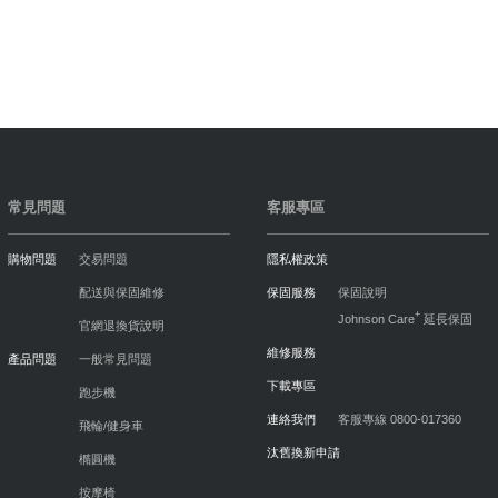
常見問題
客服專區
購物問題
交易問題
隱私權政策
配送與保固維修
保固服務
保固說明
+
Johnson Care
延長保固
官網退換貨說明
維修服務
產品問題
一般常見問題
下載專區
跑步機
連絡我們
客服專線 0800-017360
飛輪/健身車
汰舊換新申請
橢圓機
按摩椅