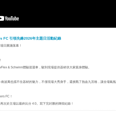
ackers FC 引領先鋒2026年主題日活動紀錄
 高雄主場日圓滿落幕！
！
lex & Schwinn體驗巡迴車，駛到現場提供器材供大家親身體驗。
萌吉祥物——南波萬也擋不住器材的魅力，不僅現場大秀身手，還挑戰了熱血九宮格，讓全場氣
rs FC！
再次於主場以最終比分 4:0。寫下完封勝的輝煌紀錄！