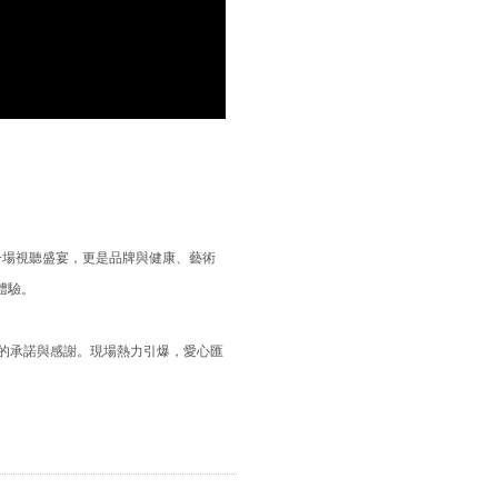
是一場視聽盛宴，更是品牌與健康、藝術
體驗。
的承諾與感謝。現場熱力引爆，愛心匯