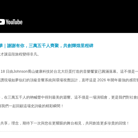
精華｜謝謝有你，三萬五千人齊聚，共創輝煌里程碑
，才讓這段旅程變得非凡。
 18 日由Johnson喬山健康科技於台北大巨蛋打造的音樂饗宴已圓滿落幕。這不僅
讚現場如夢似幻的頂級音響系統與環場視覺設計，直呼這是 2026 年開年最強的感官
持，在三萬五千人的吶喊聲中得到最美的迴響。這不僅是一場演唱會，更是我們對社會
讓我們一起回顧這場史詩級的精彩瞬間！
、共享」理念，期待下一次與您在更耀眼的舞台相見，共同創造更多珍貴的回憶！