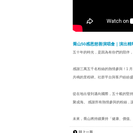
喬山50感恩慈善演唱會｜演出
五十年的時光，是因為有你們的陪伴
感謝三萬五千名粉絲的熱情參與！1 月
共鳴的里程碑。社群平台與客戶紛紛盛
從在地出發到邁向國際，五十載的堅
聚成海。 感謝所有熱情參與的粉絲，
未來，喬山將持續秉持「健康、價值
回上一頁