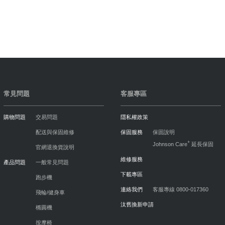
常見問題
客服專區
購物問題
交易問題
隱私權政策
配送與保固維修
保固服務
保固說明
+
Johnson Care
延長保固
官網退換貨說明
維修服務
產品問題
一般常見問題
下載專區
跑步機
連絡我們
客服專線 0800-017360
飛輪/健身車
汰舊換新申請
橢圓機
按摩椅