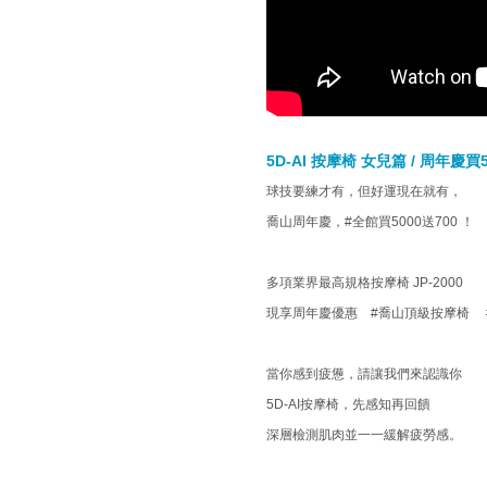
5D-AI 按摩椅 女兒篇 / 周年慶買5
球技要練才有，但好運現在就有，
喬山周年慶，#全館買5000送700 ！
多項業界最高規格按摩椅 JP-2000
現享周年慶優惠 #喬山頂級按摩椅 
當你感到疲憊，請讓我們來認識你
5D-AI按摩椅，先感知再回饋
深層檢測肌肉並一一緩解疲勞感。