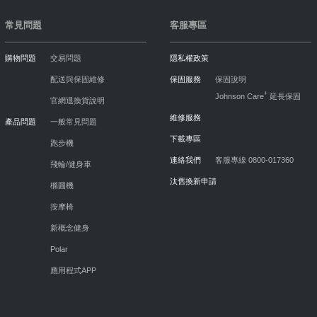
常見問題
客服專區
購物問題
交易問題
隱私權政策
配送與保固維修
保固服務
保固說明
+
Johnson Care
延長保固
官網退換貨說明
維修服務
產品問題
一般常見問題
下載專區
跑步機
連絡我們
客服專線 0800-017360
飛輪/健身車
汰舊換新申請
橢圓機
按摩椅
新概念健身
Polar
應用程式APP