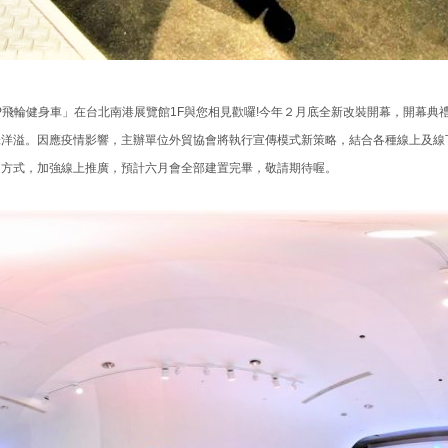
 CXP飛輪健身車」在台北南港展覽館1F與您相見歡囉!今年２月底全新改裝開幕，開幕
味洋溢。因應疫情影響，主辦單位外貿協會將執行宣傳模式新策略，結合各種線上及線
的方式，加強線上推廣，預計六月會全部建置完畢，敬請期待喔。