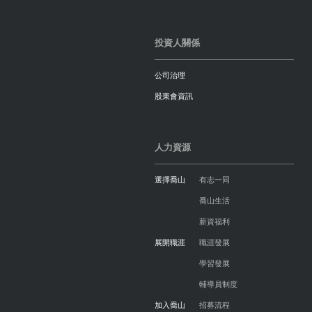
投資人關係
公司治理
股東會資訊
人力資源
選擇喬山
有志一同
喬山生活
薪資福利
展開職涯
職涯發展
學習發展
輔導員制度
加入喬山
招募流程