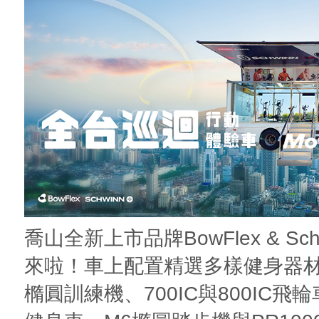
喬山全新上市品牌BowFlex & Sc
來啦！車上配置精選多樣健身器材
橢圓訓練機、700IC與800IC飛