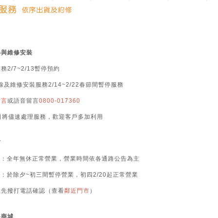
心與維修安裝
2/7~2/13暫停預約
線及維修安裝服務2/14~2/22春節間暫停服務
留言
或語音留言
0800-017360
班日將儘速處理服務，歡迎客戶多加利用
市
場：全年無休正常營業，營業時間依各通路公告為主
店：於除夕~初三間暫停營業，初四2/20起正常營業
往先撥打電話確認（查看
鄰近門市
）
路商城