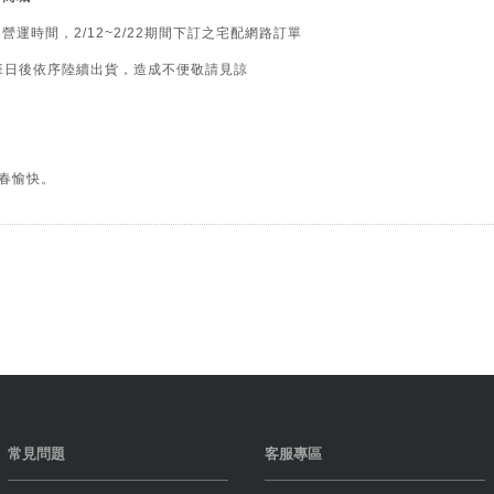
營運時間，2/12~2/22期間下訂之宅配網路訂單
上班日後依序陸續出貨，造成不便敬請見諒
新春愉快。
常見問題
客服專區