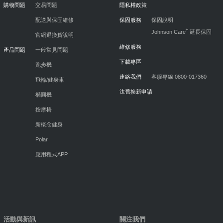
購物問題
交易問題
隱私權政策
配送與保固維修
保固服務
保固說明
+
Johnson Care
延長保固
官網退換貨說明
維修服務
產品問題
一般常見問題
下載專區
跑步機
連絡我們
客服專線 0800-017360
飛輪/健身車
汰舊換新申請
橢圓機
按摩椅
新概念健身
Polar
應用程式APP
活動與新訊
關注我們