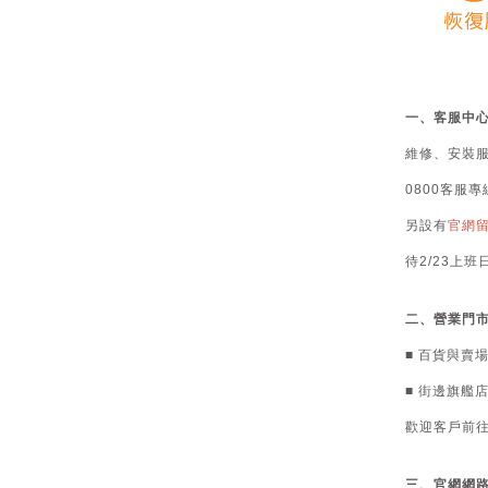
一、客服中
維修、安裝服務
0800客服專
另設有
官網
待2/23上
二、營業門
■ 百貨與賣
■ 街邊旗艦
歡迎客戶前
三、官網網