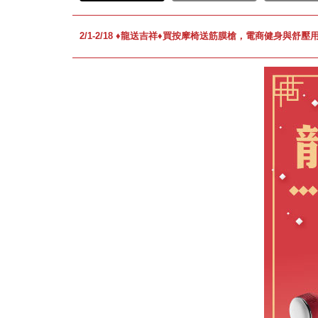
2/1-2/18 ♦龍送吉祥♦買按摩椅送筋膜槍，電商健身與舒壓