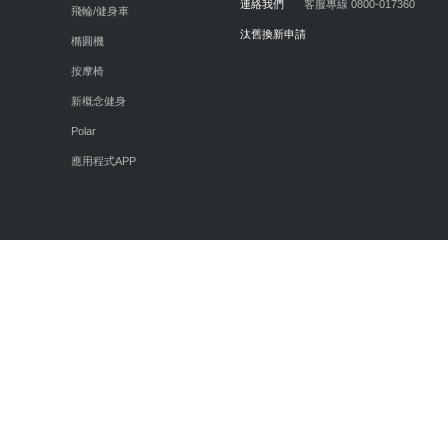
連絡我們
客服專線 0800-017360
飛輪/健身車
汰舊換新申請
橢圓機
按摩椅
新概念健身
Polar
應用程式APP
活動與新訊
關注我們
最新消息
Facebook
媒體報導
Youtube
健康提案
Instagram
影音專區
Threads