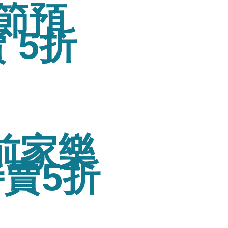
親節預
 5折
前家樂
特賣5折