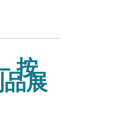
— 按
利品展