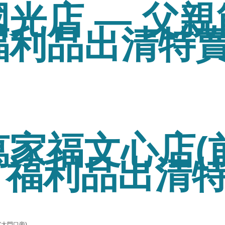
光店 — 父
利品出清特賣
萬家福文心店(
— 福利品出清
(大門口旁)