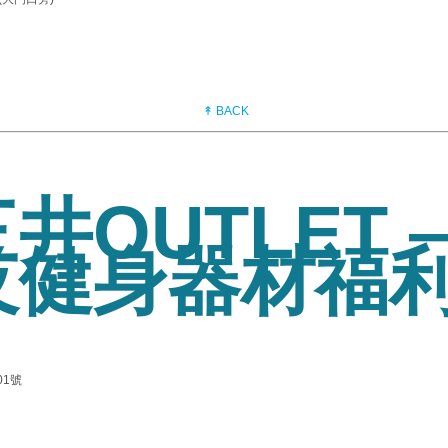
↟ BACK
井OUTLET 
及健身器材福
1號