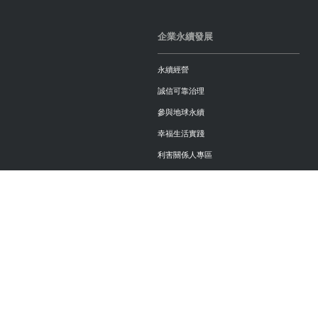
企業永續發展
永續經營
誠信可靠治理
參與地球永續
幸福生活實踐
利害關係人專區
投資人關係
公司治理
股東會資訊
人力資源