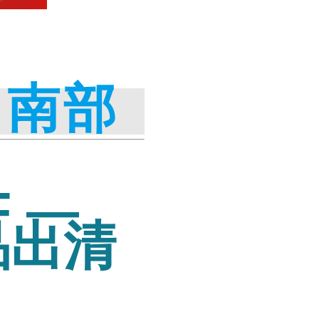
｜
南部
F —
品出清