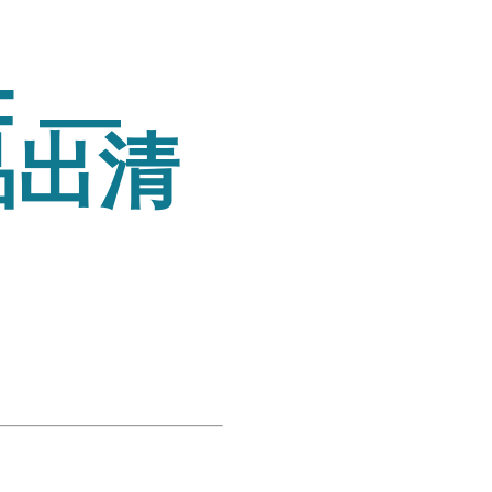
 —
品出清