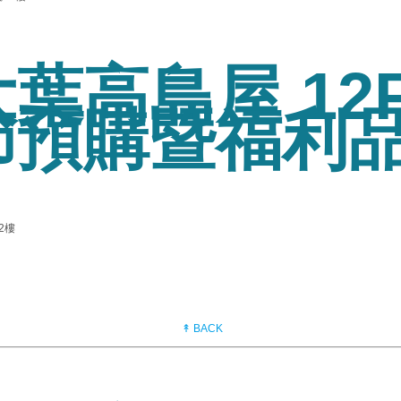
葉高島屋 12F
節預購暨福利
2樓
↟ BACK