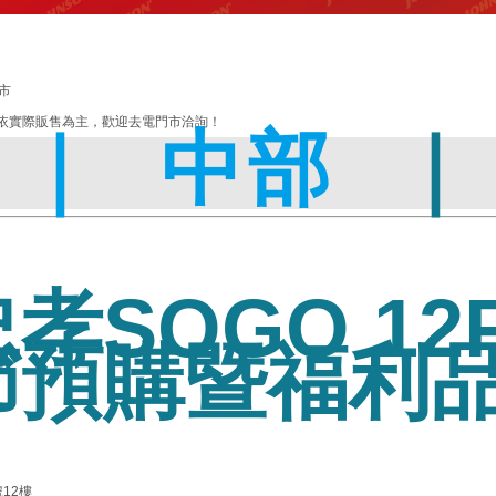
市
依實際販售為主，歡迎去電門市洽詢！
 ｜
中部
孝SOGO 12
節預購暨福利
12樓