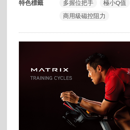
特色標籤
多握位把手
極小Q值
商用級磁控阻力