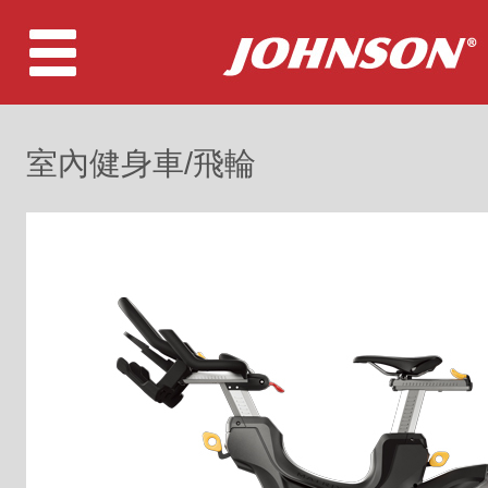
室內健身車/飛輪