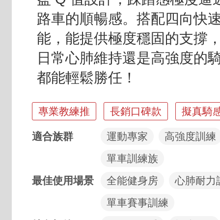
路車的順暢感。搭配四向快
能，能提供極度穩固的支撐
日常心肺維持還是高強度的
都能輕鬆勝任！
亮點標籤
專業教練推
長銷口碑款
擬真騎
適合族群
運動專家
高強度訓練
單車訓練族
最佳使用場景
全能健身房
心肺耐力
單車賽事訓練