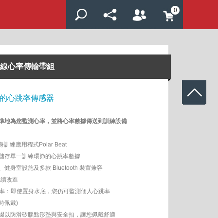
0
藍牙無線心率傳輸帶組
精確的心跳率傳感器
準地為您監測心率，並將心率數據傳送到訓練設備
身訓練應用程式Polar Beat
儲存單一訓練環節的心跳率數據
身室設施及多款 Bluetooth 裝置兼容
持續改進
 傳輸率：即使置身水底，您仍可監測個人心跳率
時佩戴)
綴以防滑矽膠點形墊與安全扣，讓您佩戴舒適