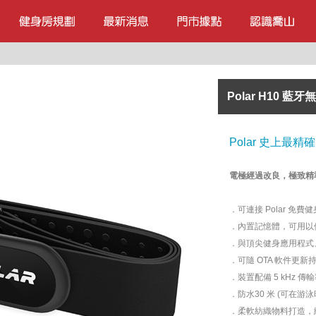
Polar H10 
Polar 史上最
電極經過改良，極致精
．可連接 Polar 免費健
．內置記憶體，可用以
．與頂尖健身應用程式、健
．可隨 OTA 軟件更新
．裝置配備 5 kHz
．防水30 米 (可在游泳
．柔軟紡織物料打造，