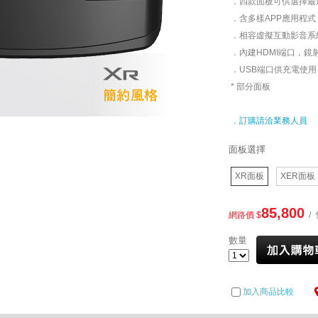
．四款面板可供選擇最
．含多樣APP應用程式
．相容虛擬互動影音系
．內建HDMI端口，鏡射
．USB端口供充電使用
* 部分面板
．訂購請洽業務人員
面板選擇
XR面板
XER面板
85,800
網路價 $
/ 
數量
加入商品比較