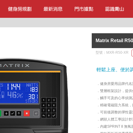
Matrix Retail
型號：
MXR-R50-XR
輕鬆上座、便於
．健身房愛用品牌代名詞－
．雙層框架設計，提供
．觸手可及的心率偵測
．精確電磁阻力系統，
．可前後調整的彈性靈
．網狀人體工學設計舒
．內建SPRINT 8 無