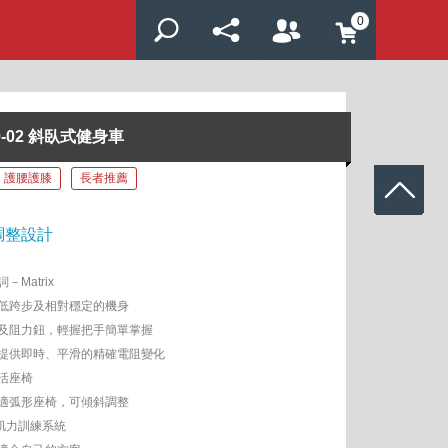
0
 R50-02 斜臥式健身車
護腰護膝
長者推薦
調整設計
Matrix
低跨步及相對穩定的機身
及阻力鈕，輕握把手簡單掌握
提供即時、平滑的精確電阻變化
活座椅
適弧形座椅，可傾斜調整
氧肌力訓練系統