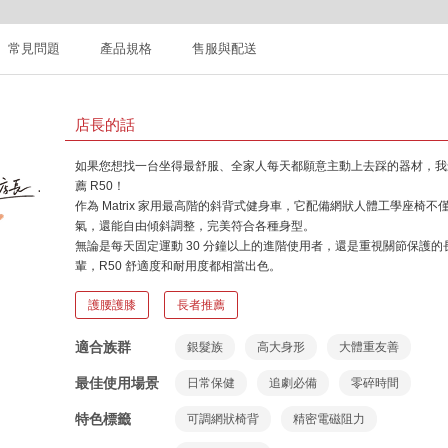
常見問題
產品規格
售服與配送
店長的話
如果您想找一台坐得最舒服、全家人每天都願意主動上去踩的器材，我
薦 R50！
作為 Matrix 家用最高階的斜背式健身車，它配備網狀人體工學座椅不
氣，還能自由傾斜調整，完美符合各種身型。
無論是每天固定運動 30 分鐘以上的進階使用者，還是重視關節保護的
輩，R50 舒適度和耐用度都相當出色。
亮點標籤
護腰護膝
長者推薦
適合族群
銀髮族
高大身形
大體重友善
最佳使用場景
日常保健
追劇必備
零碎時間
特色標籤
可調網狀椅背
精密電磁阻力