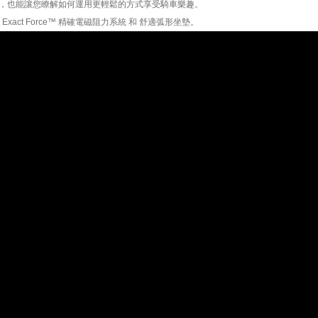
，也能讓您瞭解如何運用更輕鬆的方式享受騎車樂趣。
Exact Force™ 精確電磁阻力系統 和 舒適弧形坐墊。