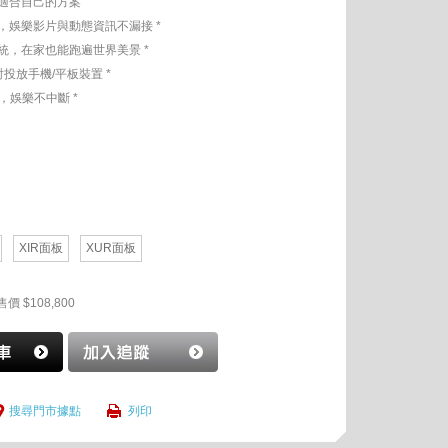
適合自己的方案
，娛樂影片與動態資訊不漏接 *
統，在家也能跑遍世界美景 *
投放手機/平板裝置 *
，娛樂不中斷 *
XIR面板
XUR面板
售價 $108,800
搜尋門市據點
列印