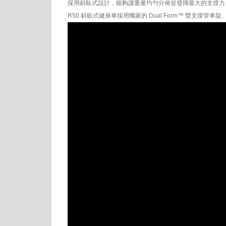
採用斜臥式設計，能夠讓重量均勻分佈並發揮最大的支撐力
R50 斜臥式健身車採用獨家的 Dual Form™ 雙支撐管車架、