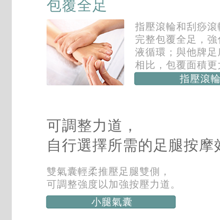
包覆全足
指壓滾輪和刮痧滾
完整包覆全足，強
液循環；與他牌足
相比，包覆面積更
指壓滾
可調整力道，
自行選擇所需的足腿按摩
雙氣囊輕柔推壓足腿雙側，
可調整強度以加強按壓力道。
小腿氣囊