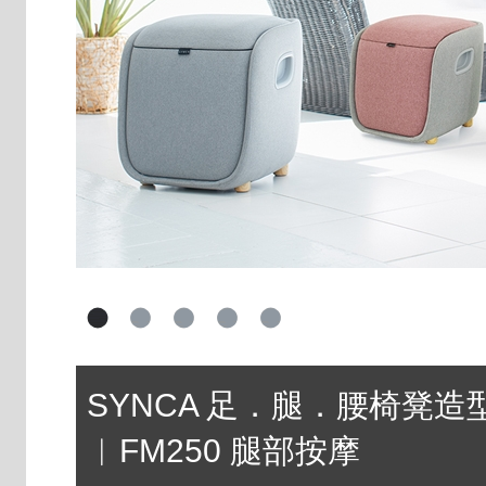
SYNCA 足．腿．腰椅凳造型
︱FM250 腿部按摩