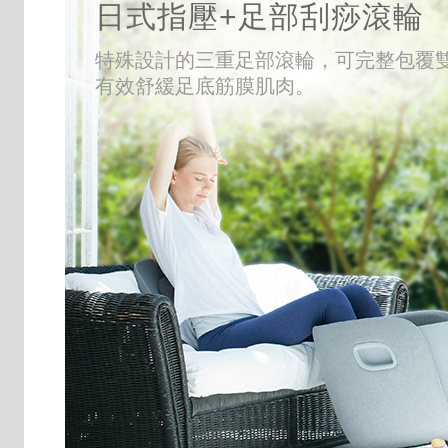
日式指壓+足部刮痧滾輪
特殊設計的三重足部滾輪，可完整包覆
有效舒緩足底筋膜肌肉。