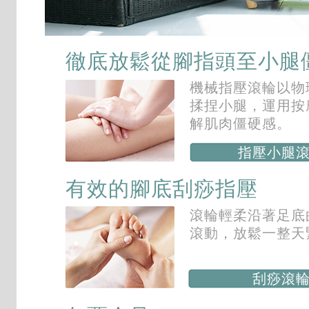
徹底放鬆從腳指頭至小腿
機械指壓滾輪以物
揉捏小腿，運用按
解肌肉僵硬感。
指壓小腿
有效的腳底刮痧指壓
滾輪輕柔沿著足底
滾動，放鬆一整天
刮痧滾