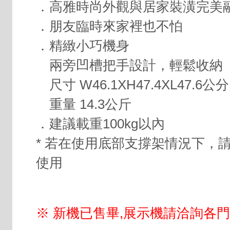
．高雅時尚外觀與居家裝潢完美
．朋友臨時來家裡也不怕
．精緻小巧機身
兩旁凹槽把手設計，輕鬆收納
尺寸 W46.1XH47.4XL47.6公分
重量 14.3公斤
．建議載重100kg以內
* 若在使用底部支撐架情況下，
使用
※ 新機已售畢,展示機請洽詢各