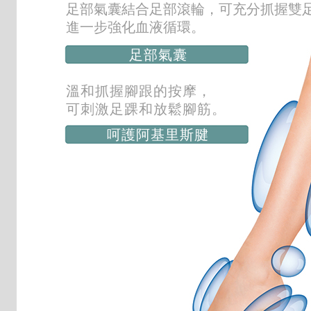
足部氣囊結合足部滾輪，可充分抓握雙
進一步強化血液循環。
足部氣囊
溫和抓握腳跟的按摩，
可刺激足踝和放鬆腳筋。
呵護阿基里斯腱