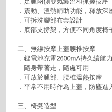
．足腿兩側雙氣囊溫和抓握按壓
．震動、溫熱輔助功能，釋放深
．可拆洗腳部布套設計
．底部支撐架，方便不同角度椅
二、無線按摩上蓋腰椎按摩
．鋰電池充電2600mA持久續航
隨身帶著走，隨處可用
．可放於腿部、腰椎溫熱按摩
．平常不用時作為上蓋，防塵進
三、椅凳造型