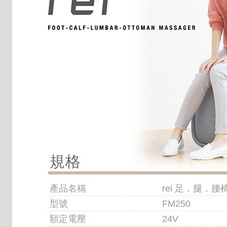
規格
產品名稱
rei 足．腿．
型號
FM250
額定電壓
24V