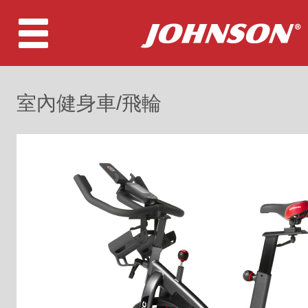
室內健身車/飛輪