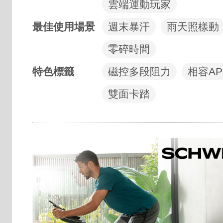
雲端運動玩家
最佳使用場景
週末暴汗
雨天照樣動
零碎時間
特色標籤
磁控多段阻力
相容AP
雙面卡踏