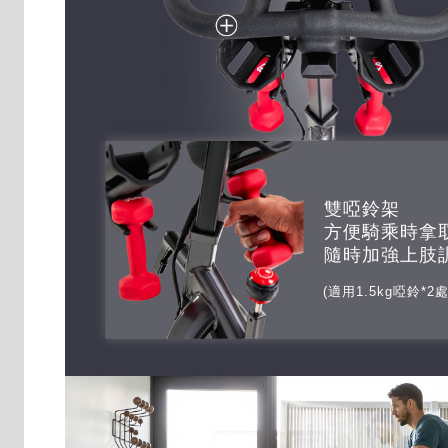
雙啞鈴架
方便騎乘時拿
隨時加強上肢
(適用1.5kg啞鈴*2