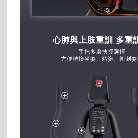
心肺與上肢重訓 多重
手把多處扶握選擇
方便轉換坐姿、站姿、衝刺姿