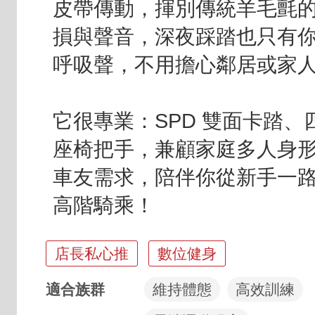
皮帶傳動，揮別傳統羊毛氈
損與聲音，深夜踩踏也只有
呼吸聲，不用擔心鄰居或家
它很專業：SPD 雙面卡踏、
座椅把手，兼顧家庭多人身
車友需求，陪伴你從新手一
高階騎乘！
亮點標籤
店長私心推
數位健身
適合族群
維持體態
高效訓練