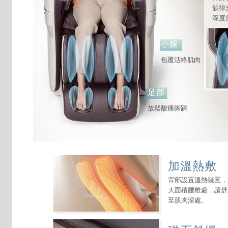
韻律
深度
小腿
包覆活絡肌肉
足部
放鬆酸痛腳踝
加溫熱敷
背部設置溫熱裝置，
大面積腰椎處，讓舒
至肌肉深處。