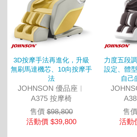
3D按摩手法再進化，升級
力度五段
無刷馬達機芯、10向按摩手
設定、體
法
自己
JOHNSON 優品座︱
JOHN
A375 按摩椅
A3
售價
$98,800
售
活動價 $39,800
活動價