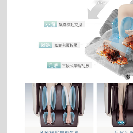
小腿
氣囊律動夾捏
腳踝
氣囊包覆按壓
足底
三段式滾輪刮痧
足腿施壓按摩氣囊
足底刮