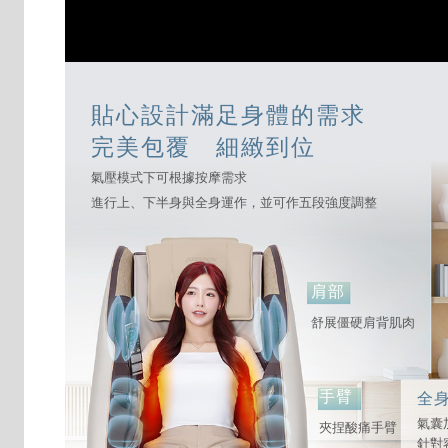
貼心設計滿足身體的需求
完美包覆 細緻到位
氣壓模式下可根據按摩需求
進行上、下半身與全身運作，並可作五段強度調整
肩部
舒展僵硬肩背肌肉
手臂
全
氣囊
夾捏酸痛手臂
針對