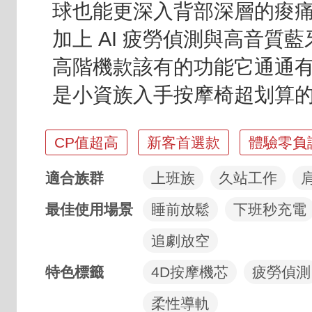
球也能更深入背部深層的痠
加上 AI 疲勞偵測與高音質
高階機款該有的功能它通通
是小資族入手按摩椅超划算
亮點標籤
CP值超高
新客首選款
體驗零負
適合族群
上班族
久站工作
最佳使用場景
睡前放鬆
下班秒充電
追劇放空
特色標籤
4D按摩機芯
疲勞偵測
柔性導軌