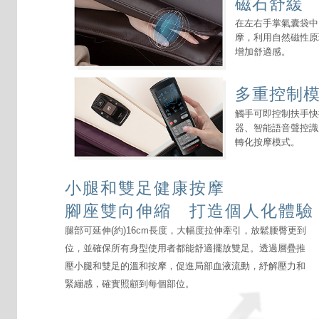
磁石舒緩
在左右手掌氣囊袋中
摩，利用自然磁性原
增加舒適感。
多重控制
觸手可即控制扶手快
器、智能語音聲控識
轉化按摩模式。
小腿和雙足健康按摩
腳座雙向伸縮 打造個人化體驗
腿部可延伸(約)16cm長度，大幅度拉伸牽引，放鬆腰臀更到
位，並確保所有身型使用者都能舒適擺放雙足。透過層疊推
壓小腿和雙足的溫和按摩，促進局部血液流動，紓解壓力和
緊繃感，確實照顧到每個部位。