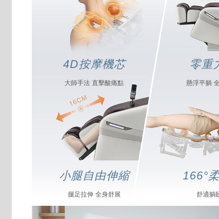
4D按摩機芯
零重
大師手法 直擊酸痛點
懸浮平躺 
小腿自由伸縮
166°
腿足拉伸 全身舒展
舒適躺