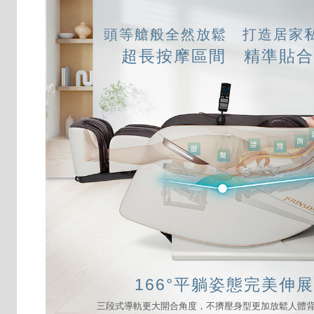
頭等艙般全然放鬆 打造居家
超長按摩區間 精準貼合
166°平躺姿態完美伸展
三段式導軌更大開合角度，不擠壓身型更加放鬆人體