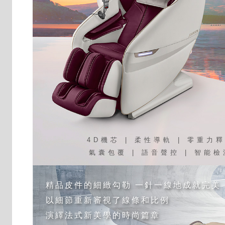
4D機芯 | 柔性導軌 | 零重力
氣囊包覆 | 語音聲控 | 智能檢
精品皮件的細緻勾勒 一針一線地成就完美
以細節重新審視了線條和比例
演繹法式新美學的時尚篇章