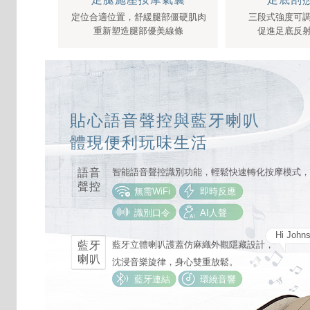
定位合適位置，舒緩腿部僵硬肌肉
三段式強度可
重新塑造腿部優美線條
促進足底反
貼心語音聲控與藍牙喇叭
體現便利玩味生活
語音
智能語音聲控識別功能，輕鬆快速轉化按摩模式，
聲控
無需WiFi
即時反應
識別口令
AI人聲
Hi Jo
藍牙
藍牙立體喇叭護蓋仿麻織外觀隱藏設計，
喇叭
沈浸音樂旋律，身心雙重放鬆。
藍牙連結
環繞音響