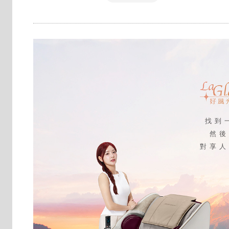
找到
然
對享