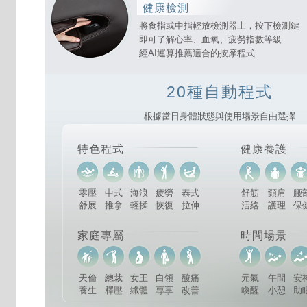
健康檢測
將食指或中指輕放檢測器上，按下檢測鍵
即可了解心率、血氧、疲勞指數等級
經AI運算推薦適合的按摩程式
20種自動程式
根據當日身體狀態與使用場景自由選擇
特色程式
健康養護
零壓
中式
海浪
疲勞
泰式
舒筋
頸肩
腰
舒展
推拿
輕揉
恢復
拉伸
活絡
護理
保
家庭專屬
時間場景
天倫
總裁
女王
白領
酸痛
元氣
午間
安
養生
釋壓
纖體
專享
改善
喚醒
小憩
助