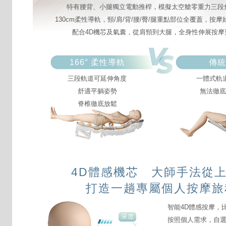
特有腰背、小腿獨立電動推桿，模擬太空艙零重力三段
130cm柔性導軌，頸/肩/背/腰/臀/腿重點部位全覆蓋，按
配合4D機芯及氣囊，從肩頸到大腿，全身性伸展按摩
166° 柔性導軌
傳統
三段軌道可延伸角度
一體式軌
舒適平躺姿勢
無法徹底
脊椎徹底放鬆
4D體感機芯 大師手法從
打造一趟專屬個人按摩旅
智能4D體感按摩，
按照個人需求，自