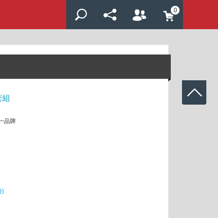
0
套組
一品牌
)