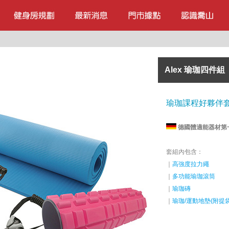
Alex 瑜珈四件組
瑜珈課程好夥伴
德國體適能器材第
套組內包含：
｜
高強度拉力繩
｜
多功能瑜珈滾筒
｜
瑜珈磚
｜
瑜珈/運動地墊(附提袋