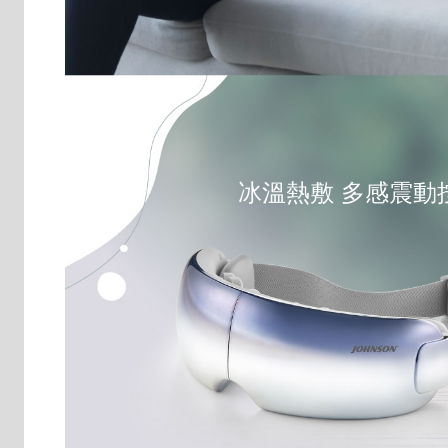
冰溫熱敷 多感震動