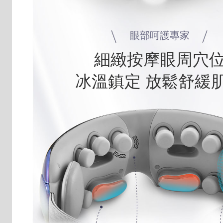
眼部呵護專家
細緻按摩眼周穴
冰溫鎮定 放鬆舒緩