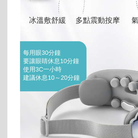
冰溫敷舒緩
多點震動按摩
每用眼30分鐘
要讓眼睛休息10分鐘
使用3C一小時
建議休息10～20分鐘