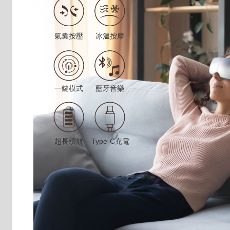
氣囊按壓
冰溫按摩
一鍵模式
藍牙音樂
超長續航
Type-C充電