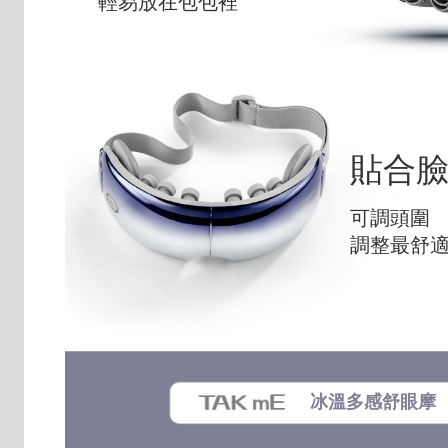
輕易放在包包裡
貼合
可調頭圍
調整最舒
冰溫多感舒眼摩