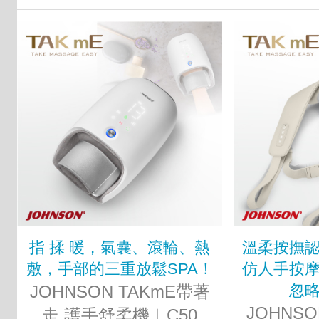
指 揉 暖，氣囊、滾輪、熱
溫柔按撫
敷，手部的三重放鬆SPA！
仿人手按
忽
JOHNSON TAKmE帶著
JOHNSO
走 護手舒柔機︱C50