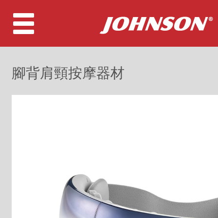
腳背肩頸按摩器材