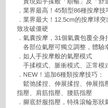
實現如手揉般「順暢」及「舒
．業界最高！45類型86種按摩技
．業界最大！12.5cm的按摩球
致攻破僵硬
．氣囊按摩，31個氣囊包覆全身
各部位氣壓可獨立調整，體驗
．如人手按摩般的氣壓模式
手揉模式、脈衝模式、正常模
．NEW！追加6種類按摩技巧：
鬆弛揉捏、伸展揉捏、伸展指
指壓、肩筋指壓、腰筋指壓
．腳底舒服指壓，特殊滾輪形狀