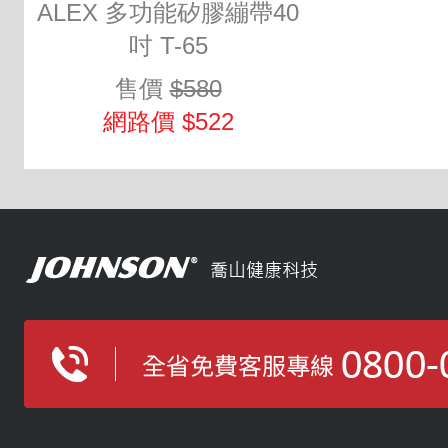
ALEX 多功能矽膠繃帶40
吋 T-65
售價
$580
網路價 $522