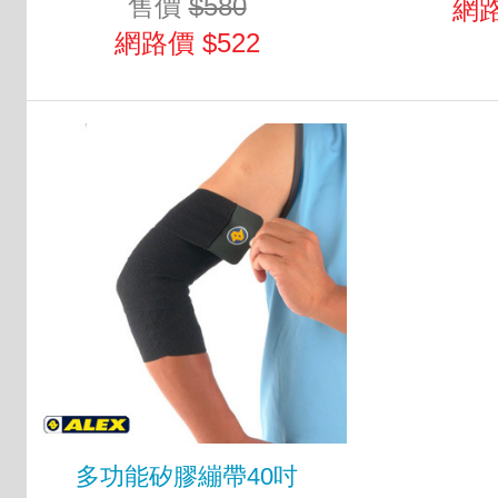
售價
$580
網路
網路價 $522
多功能矽膠繃帶40吋