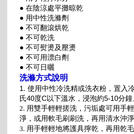
● 在陰涼處平攤晾乾
● 用中性洗滌劑
● 不可翻滾烘乾
● 不可乾洗
● 不可熨燙及壓燙
● 不可用漂白劑
● 不可日曬
洗滌方式說明
1. 使用中性冷洗精或洗衣粉，置入
氏40度C以下溫水，浸泡約5-10分鐘
用雙手輕輕搓洗，污垢處可用手
2.
淨，或用軟毛刷刷洗，再用清水沖
用手輕輕地將護具擰乾，再用乾
3.