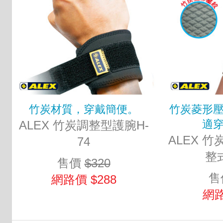
竹炭材質，穿戴簡便。
竹炭菱形
適
ALEX 竹炭調整型護腕H-
ALEX 
74
整式
售價
$320
售
網路價 $288
網路