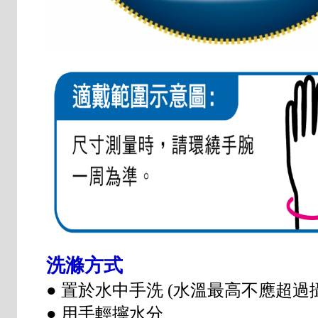
洗滌方式
● 置於水中手洗 (水溫最高不應超過
● 用手輕擰水分