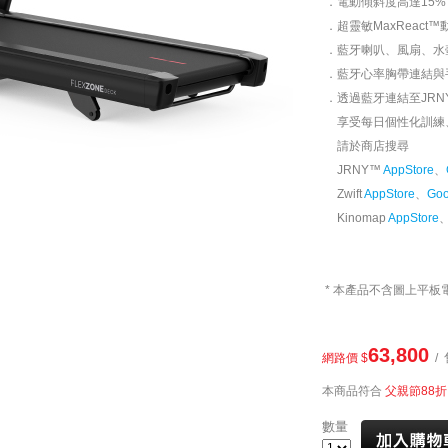
．電動傾斜度高達15%
．超靈敏MaxReact
．藍牙喇叭、風扇、水
．藍牙心率胸帶連結與
．透過藍牙連結至JRNY(訂
享受每日個性化訓練
請於商店搜尋
JRNY™
AppStore
、
Zwift
AppStore
、
Goo
Kinomap
AppStore
* 本產品不含圖上平板
63,800
網路價 $
/ 
本商品符合
父親節88折
數量