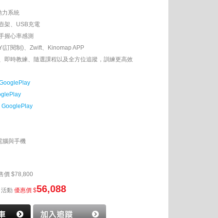
™動力系統
壺架、USB充電
手握心率感測
閱制)、Zwift、Kinomap APP
、即時教練、隨選課程以及全方位追蹤，訓練更高效
GooglePlay
glePlay
、
GooglePlay
電腦與手機
售價 $78,800
56,088
活動
優惠價 $