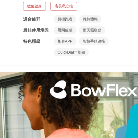
亮點標籤
數位健身
店長私心推
適合族群
目標跑者
維持體態
最佳使用場景
晨間醒腦
雨天照樣動
特色標籤
相容APP
智慧手錶連接
QuickDial™旋鈕