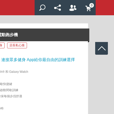
0
1 電動跑步機
身
店長私心推
連接眾多健身 App給你最自由的訓練選擇
® 和 Galaxy Watch
間歇快捷鍵
啟動間歇訓練
系統確保每個步伐舒適
小時