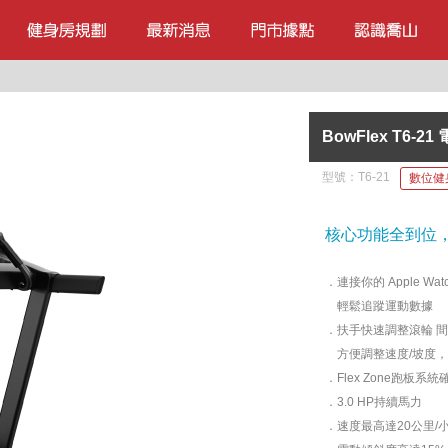
BowFlex T6-2
型號：
T6-21
數位健
核心功能全到位，
．連接你的 Apple Watch
輕鬆追蹤運動數據
．扶手快速調整滾輪 
方便調整速度/坡度，
．Flex Zone跑板
．3.0 HP持續馬力
．速度最高達20公里/