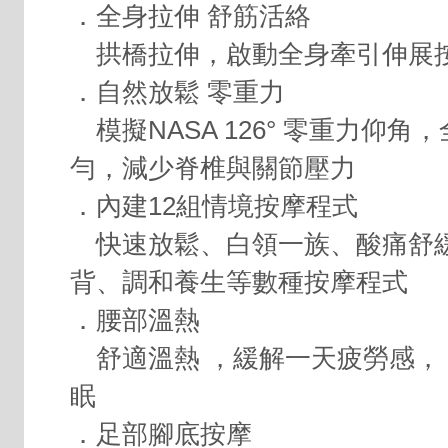
．全身拉伸 舒筋活絡
拱橋拉伸，啟動全身牽引伸展
．自然放鬆 零重力
模擬NASA 126° 零重力仰角
勻，減少脊椎與關節壓力
．內建12組情境按摩程式
快速放鬆、白領一族、酸痛舒
背、調和養生等數種按摩程式
．腰部溫熱
舒適溫熱 ，緩解一天疲勞感，
眠
．足部腳底按摩