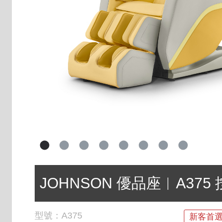
JOHNSON 優品座︱A375
型號：
A375
新客首