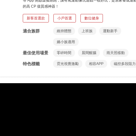
等 App 開啟虛擬路跑，讓有氧運動像玩遊戲一樣好玩，是居家養成運
的高 CP 值質感神器！
亮點標籤
新客首選款
小戶首選
數位健身
適合族群
維持體態
上班族
運動新手
嬌小族適用
最佳使用場景
零碎時間
晨間醒腦
雨天照樣動
特色標籤
霓光視覺激勵
相容APP
磁控多段阻力