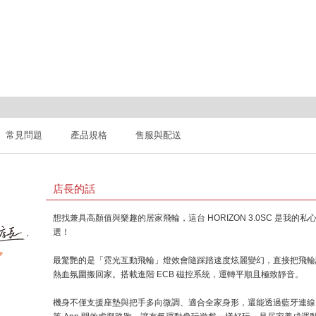
常見問題
產品規格
售服與配送
店長的話
想找兼具高顏值與樂趣的居家飛輪，這台 HORIZON 3.0SC 是我的私
選！
最驚艷的是「霓光互動飛輪」燈效會隨踩踏速度炫麗變幻，直接把飛輪
熱血氛圍搬回家。搭載進階 ECB 磁控系統，運轉平順且極致靜音。
機身不僅支援座墊與把手多向微調、適合全家身形，還能透過藍牙連線 Zw