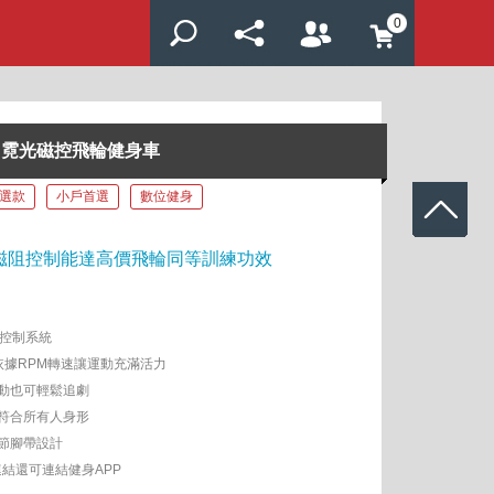
0
0SC 霓光磁控飛輪健身車
選款
小戶首選
數位健身
段磁阻控制能達高價飛輪同等訓練功效
子控制系統
依據RPM轉速讓運動充滿活力
動也可輕鬆追劇
符合所有人身形
節腳帶設計
連結還可連結健身APP