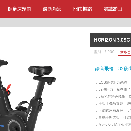
HORIZON 3.
型號：
3.0SC
新客首
靜音飛輪，32
．ECB磁控阻力系統
．32段阻力，精準電
．8種光芒變色飛輪，
．平板手機放置架，運
．可調式座椅及把手，
．自動平衡踏板、可調
．藍牙5.0，除了心率