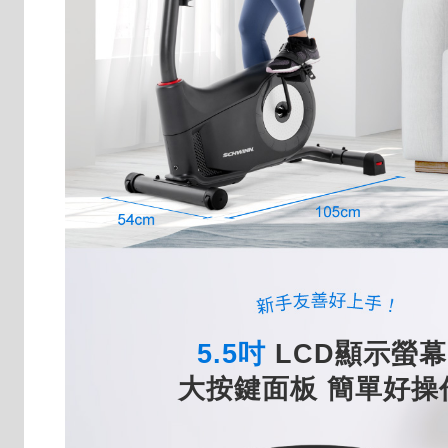
5.5吋
LCD顯示螢幕
大按鍵面板 簡單好操