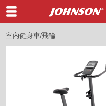
室內健身車/飛輪