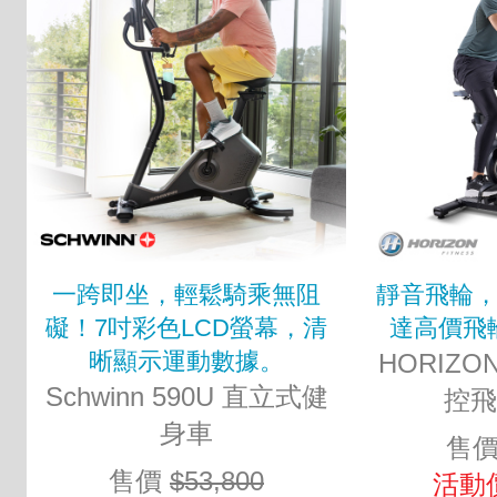
一跨即坐，輕鬆騎乘無阻
靜音飛輪，
礙！7吋彩色LCD螢幕，清
達高價飛
晰顯示運動數據。
HORIZO
Schwinn 590U 直立式健
控飛
身車
售
售價
$53,800
活動價