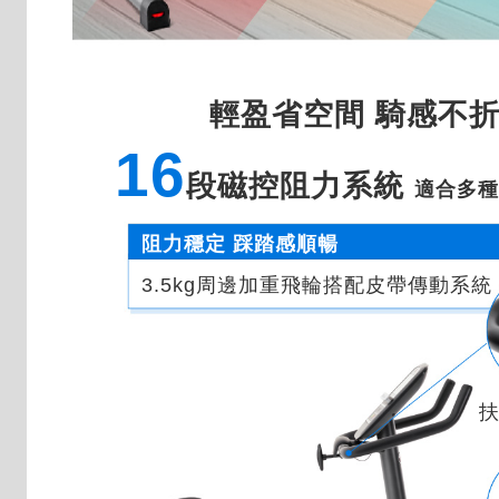
輕盈省空間 騎感不
16
段磁控阻力系統
適合多
阻力穩定 踩踏感順暢
3.5kg周邊加重飛輪搭配皮帶傳動系統