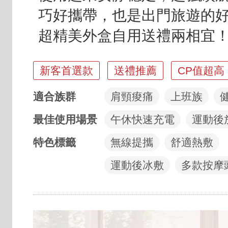
巧好攜帶，也是出門旅遊的
超精美外盒自用送禮兩相宜
亮點標籤
新客首選款
送禮推薦
CP值超高
適合族群
肩頸痠痛
上班族
最佳使用場景
午休快速充電
運動後
特色標籤
無線提攜
舒適熱敷
運動後冰敷
多款按摩