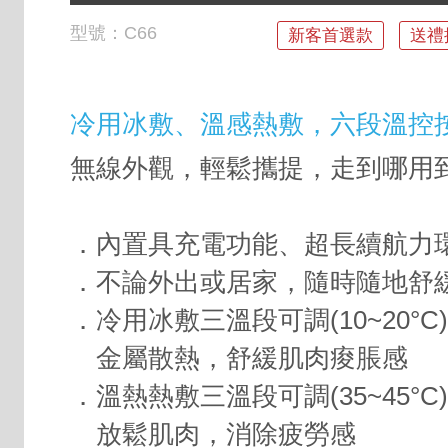
型號：
C66
新客首選款
送禮
冷用冰敷、溫感熱敷，六段溫控
無線外觀，輕鬆攜提，走到哪用
．內置具充電功能、超長續航力
．不論外出或居家，隨時隨地舒
．冷用冰敷三溫段可調(10~20°C)
金屬散熱，舒緩肌肉痠脹感
．溫熱熱敷三溫段可調(35~45°C)
放鬆肌肉，消除疲勞感