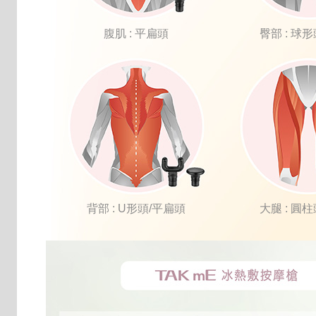
腹肌 : 平扁頭
臀部 : 球
背部 : U形頭/平扁頭
大腿 : 圓