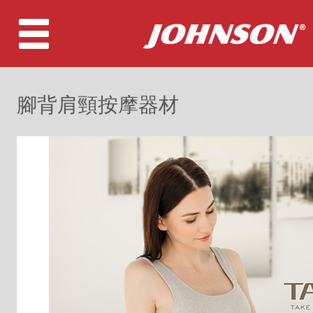
腳背肩頸按摩器材