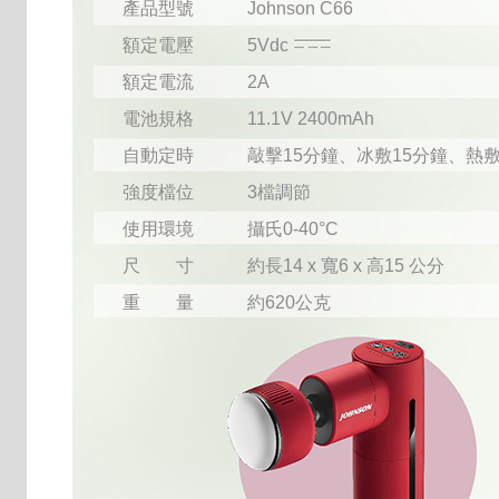
產品型號
Johnson C66
額定電壓
5Vdc
額定電流
2A
電池規格
11.1V 2400mAh
自動定時
敲擊15分鐘、冰敷15分鐘、熱敷
強度檔位
3檔調節
使用環境
攝氏0-40°C
尺 寸
約長14 x 寬6 x 高15 公分
重 量
約620公克