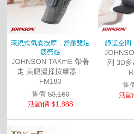
環繞式氣囊按摩，舒壓雙足
靜謐空間
疲勞感
JOHNSO
JOHNSON TAKmE 帶著
列 3D
走 美腿溫揉按摩器︱
R
FM180
售
售價
$3,160
活動價
活動價 $1,888