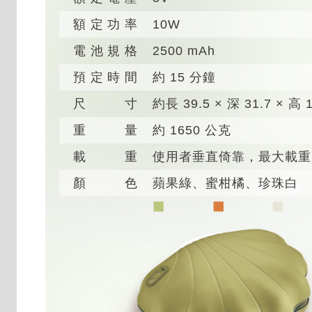
額定功率
10W
電池規格
2500 mAh
預定時間
約 15 分鐘
尺寸
約長 39.5 × 深 31.7 × 高
重量
約 1650 公克
載重
使用者垂直倚靠，最大載重1
顏色
蘋果綠、蜜柑橘、珍珠白