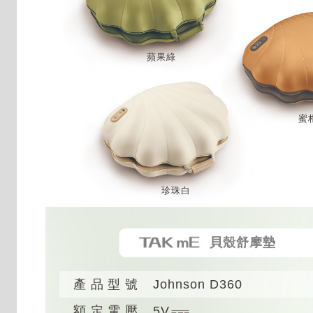
蘋果綠
蜜
珍珠白
貝殼舒摩墊
產品型號
Johnson D360
額定電壓
5V