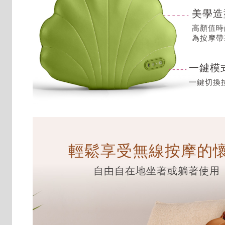
美學造
高顏值時
為按摩帶
一鍵模
一鍵切換
輕鬆享受無線按摩的
自由自在地坐著或躺著使用