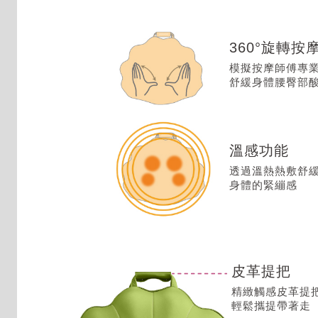
360°旋轉按
模擬按摩師傅專
舒緩身體腰臀部
溫感功能
透過溫熱熱敷舒
身體的緊繃感
皮革提把
精緻觸感皮革提
輕鬆攜提帶著走