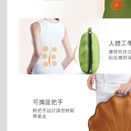
人體工
腰部托扶
貼近腰部
可攜提把手
附把手設計讓您輕鬆
帶著走