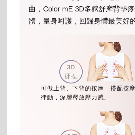
曲，Color mE 3D多感舒摩背
體，量身呵護，回歸身體最美好
3D
揉捏
可做上背、下背的按摩，搭配按
律動，深層釋放壓力感。