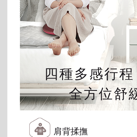
四種多感行程
全方位舒
肩背揉撫