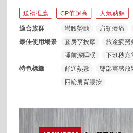
亮點標籤
送禮推薦
CP值超高
人氣熱銷
適合族群
彎腰勞動
肩頸痠痛
最佳使用場景
套房享按摩
旅途疲勞
睡前深睡眠
下班秒充
特色標籤
舒適熱敷
臀部震感放
四輪肩背腰按