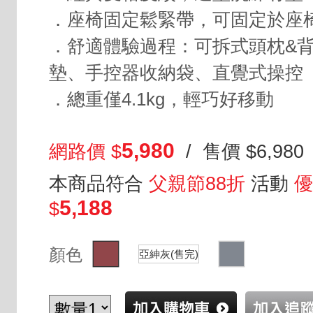
．座椅固定鬆緊帶，可固定於座
．舒適體驗過程：可拆式頭枕&
墊、手控器收納袋、直覺式操控
．總重僅4.1kg，輕巧好移動
5,980
網路價 $
/ 售價 $6,980
本商品符合
父親節88折
活動
優
5,188
$
顏色
亞紳灰(售完)