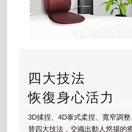
四大技法
恢復身心活力
3D揉捏、4D泰式柔捏、寬窄調
替四大技法，交織出動人悠揚的