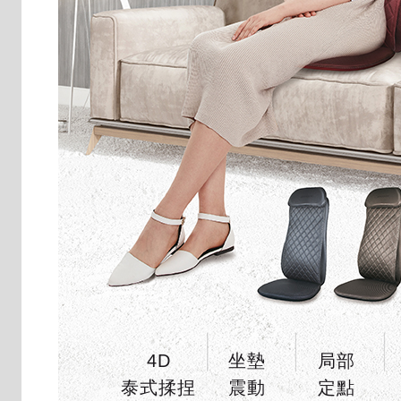
4D
坐墊
局部
泰式揉捏
震動
定點