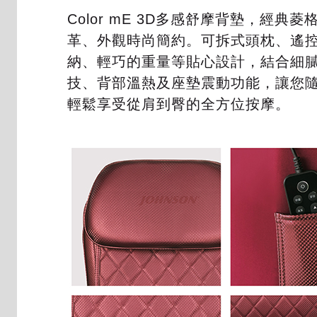
Color mE 3D多感舒摩背墊，經典菱
革、外觀時尚簡約。可拆式頭枕、遙
納、輕巧的重量等貼心設計，結合細
技、背部溫熱及座墊震動功能，讓您
輕鬆享受從肩到臀的全方位按摩。