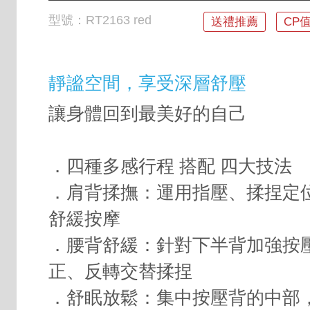
型號：
RT2163 red
送禮推薦
CP
靜謐空間，享受深層舒壓
讓身體回到最美好的自己
．四種多感行程 搭配 四大技法
．肩背揉撫：運用指壓、揉捏定
舒緩按摩
．腰背舒緩：針對下半背加強按
正、反轉交替揉捏
．舒眠放鬆：集中按壓背的中部