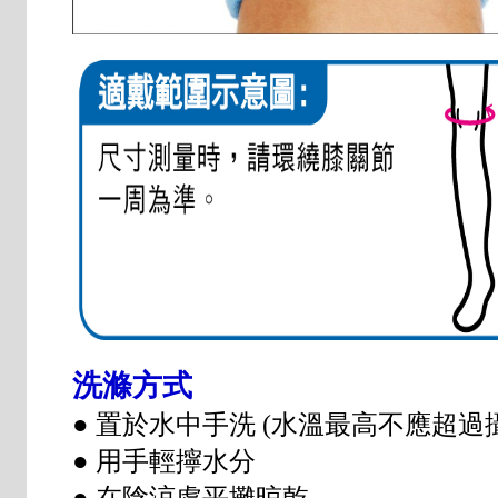
洗滌方式
● 置於水中手洗 (水溫最高不應超過
● 用手輕擰水分