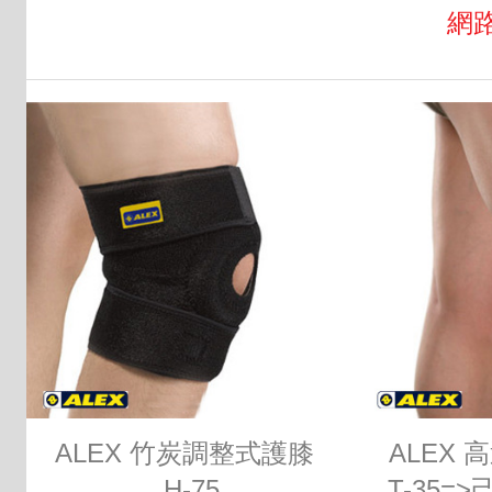
網路
ALEX 竹炭調整式護膝
ALEX
_H-75
_T-35=>