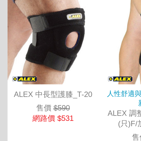
人性舒適
ALEX 中長型護膝_T-20
售價
$590
ALEX 
網路價 $531
(只)F
售