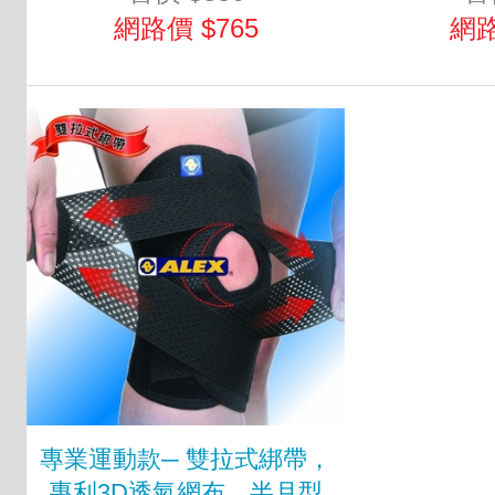
網路價 $765
網路
專業運動款─ 雙拉式綁帶，
專利3D透氣網布，半月型