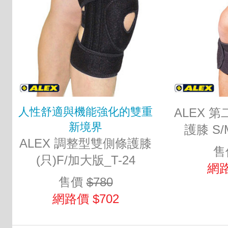
人性舒適與機能強化的雙重
ALEX 
新境界
護膝 S/M
ALEX 調整型雙側條護膝
售
(只)F/加大版_T-24
網路
售價
$780
網路價 $702