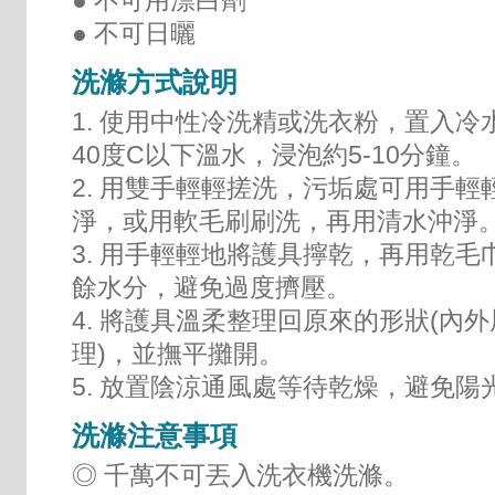
● 不可日曬
洗滌方式說明
1. 使用中性冷洗精或洗衣粉，置入冷
40度C以下溫水，浸泡約5-10分鐘。
2. 用雙手輕輕搓洗，污垢處可用手輕
淨，或用軟毛刷刷洗，再用清水沖淨
3. 用手輕輕地將護具擰乾，再用乾毛
餘水分，避免過度擠壓。
4. 將護具溫柔整理回原來的形狀(內
理)，並撫平攤開。
5. 放置陰涼通風處等待乾燥，避免陽
洗滌注意事項
◎ 千萬不可丟入洗衣機洗滌。